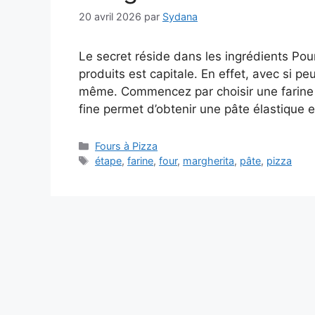
20 avril 2026
par
Sydana
Le secret réside dans les ingrédients Pou
produits est capitale. En effet, avec si peu
même. Commencez par choisir une farine d
fine permet d’obtenir une pâte élastique e
Catégories
Fours à Pizza
Étiquettes
étape
,
farine
,
four
,
margherita
,
pâte
,
pizza