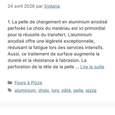
24 avril 2026
par
Sydana
1. La pelle de chargement en aluminium anodisé
perforée Le choix du matériau est ici primordial
pour la réussite du transfert. L’aluminium
anodisé offre une légèreté exceptionnelle,
réduisant la fatigue lors des services intensifs.
Aussi, ce traitement de surface augmente la
dureté et la résistance à l’abrasion. La
perforation de la tête de la pelle …
Lire la suite
Catégories
Fours à Pizza
Étiquettes
aluminium
,
choix
,
lors
,
pâte
,
pelle
,
pizza