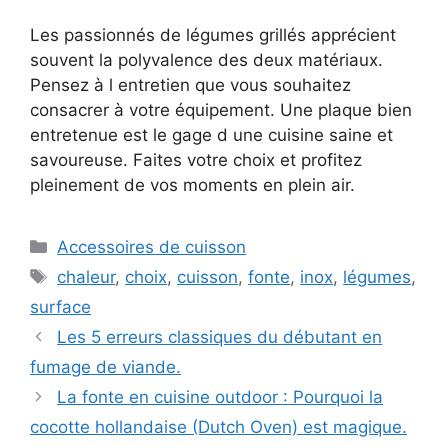
Les passionnés de légumes grillés apprécient
souvent la polyvalence des deux matériaux.
Pensez à l entretien que vous souhaitez
consacrer à votre équipement. Une plaque bien
entretenue est le gage d une cuisine saine et
savoureuse. Faites votre choix et profitez
pleinement de vos moments en plein air.
Catégories
Accessoires de cuisson
Étiquettes
chaleur
,
choix
,
cuisson
,
fonte
,
inox
,
légumes
,
surface
Les 5 erreurs classiques du débutant en
fumage de viande.
La fonte en cuisine outdoor : Pourquoi la
cocotte hollandaise (Dutch Oven) est magique.