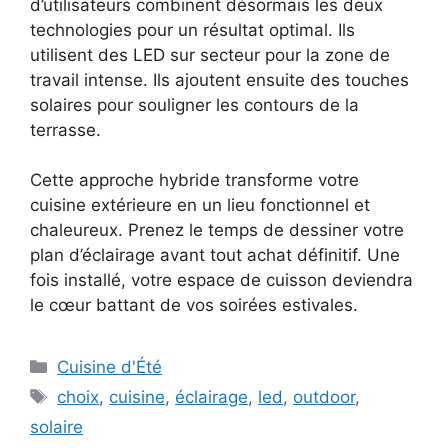
d’utilisateurs combinent désormais les deux
technologies pour un résultat optimal. Ils
utilisent des LED sur secteur pour la zone de
travail intense. Ils ajoutent ensuite des touches
solaires pour souligner les contours de la
terrasse.
Cette approche hybride transforme votre
cuisine extérieure en un lieu fonctionnel et
chaleureux. Prenez le temps de dessiner votre
plan d’éclairage avant tout achat définitif. Une
fois installé, votre espace de cuisson deviendra
le cœur battant de vos soirées estivales.
Catégories
Cuisine d'Été
Étiquettes
choix
,
cuisine
,
éclairage
,
led
,
outdoor
,
solaire