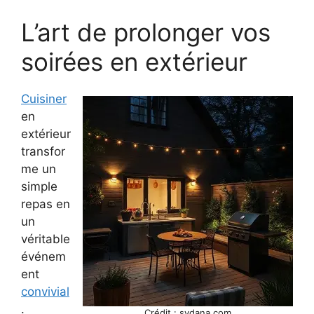
L’art de prolonger vos
soirées en extérieur
Cuisiner
en
extérieur
transfor
me un
simple
repas en
un
véritable
événem
ent
convivial
.
Crédit : sydana.com