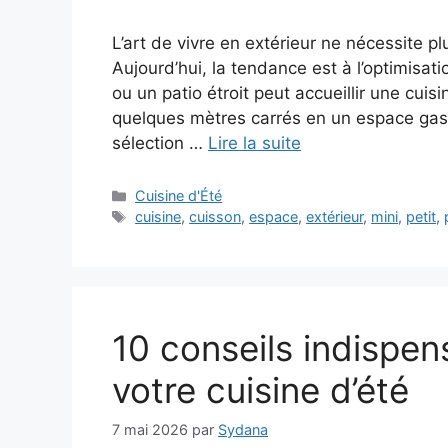
L’art de vivre en extérieur ne nécessite p
Aujourd’hui, la tendance est à l’optimisat
ou un patio étroit peut accueillir une cuis
quelques mètres carrés en un espace ga
sélection …
Lire la suite
Catégories
Cuisine d'Été
Étiquettes
cuisine
,
cuisson
,
espace
,
extérieur
,
mini
,
petit
,
10 conseils indispe
votre cuisine d’été
7 mai 2026
par
Sydana