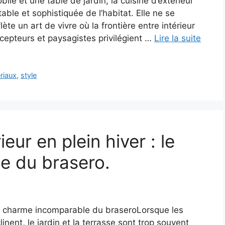
ile et une table de jardin, la cuisine d’extérieur
ble et sophistiquée de l’habitat. Elle ne se
lète un art de vivre où la frontière entre intérieur
ncepteurs et paysagistes privilégient …
Lire la suite
riaux
,
style
eur en plein hiver : le
e du brasero.
: le charme incomparable du braseroLorsque les
inent, le jardin et la terrasse sont trop souvent