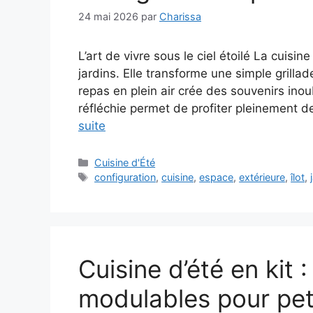
24 mai 2026
par
Charissa
L’art de vivre sous le ciel étoilé La cuis
jardins. Elle transforme une simple grilla
repas en plein air crée des souvenirs ino
réfléchie permet de profiter pleinement
suite
Catégories
Cuisine d'Été
Étiquettes
configuration
,
cuisine
,
espace
,
extérieure
,
îlot
,
Cuisine d’été en kit 
modulables pour pet