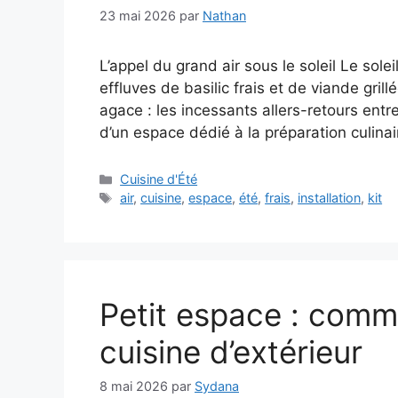
23 mai 2026
par
Nathan
L’appel du grand air sous le soleil Le sol
effluves de basilic frais et de viande grillé
agace : les incessants allers-retours entr
d’un espace dédié à la préparation culinai
Catégories
Cuisine d'Été
Étiquettes
air
,
cuisine
,
espace
,
été
,
frais
,
installation
,
kit
Petit espace : comme
cuisine d’extérieur
8 mai 2026
par
Sydana