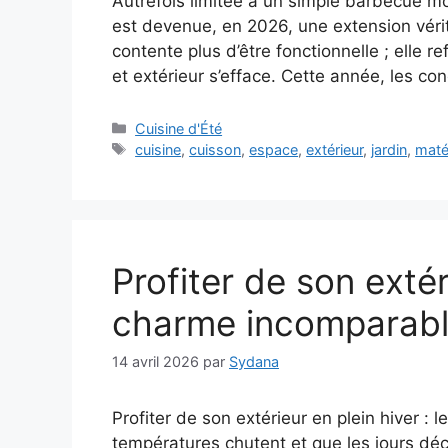
Autrefois limitée à un simple barbecue mob
est devenue, en 2026, une extension vérita
contente plus d’être fonctionnelle ; elle ref
et extérieur s’efface. Cette année, les co
Catégories
Cuisine d'Été
Étiquettes
cuisine
,
cuisson
,
espace
,
extérieur
,
jardin
,
maté
Profiter de son extéri
charme incomparabl
14 avril 2026
par
Sydana
Profiter de son extérieur en plein hiver 
températures chutent et que les jours décl