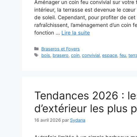
Aménager un coin feu convivial sur votre 
intérieur, la terrasse est devenue le cœu
de soleil. Cependant, pour profiter de ce
rafraîchissent, l’aménagement d’un coin fe
fonction …
Lire la suite
Catégories
Braseros et Foyers
Étiquettes
bois
,
brasero
,
coin
,
convivial
,
espace
,
feu
,
terr
Tendances 2026 : les
d’extérieur les plus 
16 avril 2026
par
Sydana