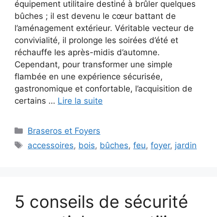
équipement utilitaire destiné à brûler quelques
bûches ; il est devenu le cœur battant de
l’aménagement extérieur. Véritable vecteur de
convivialité, il prolonge les soirées d’été et
réchauffe les après-midis d’automne.
Cependant, pour transformer une simple
flambée en une expérience sécurisée,
gastronomique et confortable, l’acquisition de
certains …
Lire la suite
Catégories
Braseros et Foyers
Étiquettes
accessoires
,
bois
,
bûches
,
feu
,
foyer
,
jardin
5 conseils de sécurité