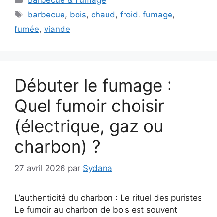
Barbecue & Fumage
Étiquettes
barbecue
,
bois
,
chaud
,
froid
,
fumage
,
fumée
,
viande
Débuter le fumage :
Quel fumoir choisir
(électrique, gaz ou
charbon) ?
27 avril 2026
par
Sydana
L’authenticité du charbon : Le rituel des puristes
Le fumoir au charbon de bois est souvent