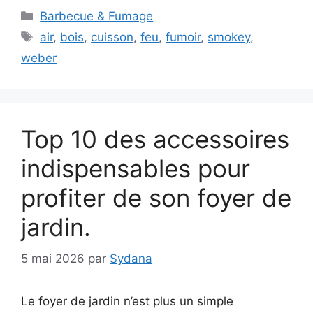
Catégories
Barbecue & Fumage
Étiquettes
air
,
bois
,
cuisson
,
feu
,
fumoir
,
smokey
,
weber
Top 10 des accessoires
indispensables pour
profiter de son foyer de
jardin.
5 mai 2026
par
Sydana
Le foyer de jardin n’est plus un simple