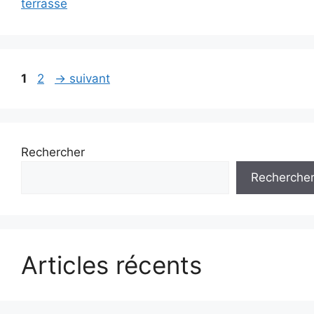
terrasse
Page
Page
1
2
→
suivant
Rechercher
Recherche
Articles récents