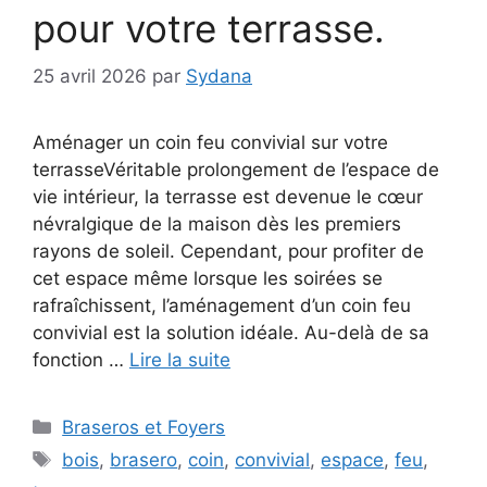
pour votre terrasse.
25 avril 2026
par
Sydana
Aménager un coin feu convivial sur votre
terrasseVéritable prolongement de l’espace de
vie intérieur, la terrasse est devenue le cœur
névralgique de la maison dès les premiers
rayons de soleil. Cependant, pour profiter de
cet espace même lorsque les soirées se
rafraîchissent, l’aménagement d’un coin feu
convivial est la solution idéale. Au-delà de sa
fonction …
Lire la suite
Catégories
Braseros et Foyers
Étiquettes
bois
,
brasero
,
coin
,
convivial
,
espace
,
feu
,