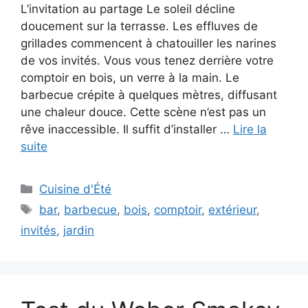
L’invitation au partage Le soleil décline
doucement sur la terrasse. Les effluves de
grillades commencent à chatouiller les narines
de vos invités. Vous vous tenez derrière votre
comptoir en bois, un verre à la main. Le
barbecue crépite à quelques mètres, diffusant
une chaleur douce. Cette scène n’est pas un
rêve inaccessible. Il suffit d’installer …
Lire la
suite
Catégories
Cuisine d'Été
Étiquettes
bar
,
barbecue
,
bois
,
comptoir
,
extérieur
,
invités
,
jardin