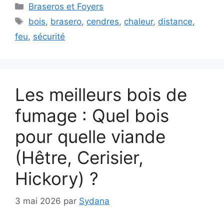
Catégories
Braseros et Foyers
Étiquettes
bois
,
brasero
,
cendres
,
chaleur
,
distance
,
feu
,
sécurité
Les meilleurs bois de
fumage : Quel bois
pour quelle viande
(Hêtre, Cerisier,
Hickory) ?
3 mai 2026
par
Sydana