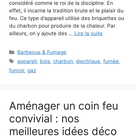
considéré comme le roi de la discipline. En
effet, il incarne la tradition brute et le plaisir du
feu. Ce type d’appareil utilise des briquettes ou
du charbon pour produire de la chaleur. Par
ailleurs, on y ajoute des …
Lire la suite
Catégories
Barbecue & Fumage
Étiquettes
appareil
,
bois
,
charbon
,
électrique
,
fumée
,
fumoir
,
gaz
Aménager un coin feu
convivial : nos
meilleures idées déco