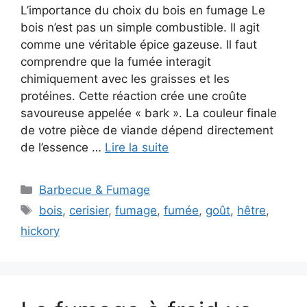
L’importance du choix du bois en fumage Le
bois n’est pas un simple combustible. Il agit
comme une véritable épice gazeuse. Il faut
comprendre que la fumée interagit
chimiquement avec les graisses et les
protéines. Cette réaction crée une croûte
savoureuse appelée « bark ». La couleur finale
de votre pièce de viande dépend directement
de l’essence …
Lire la suite
Catégories
Barbecue & Fumage
Étiquettes
bois
,
cerisier
,
fumage
,
fumée
,
goût
,
hêtre
,
hickory