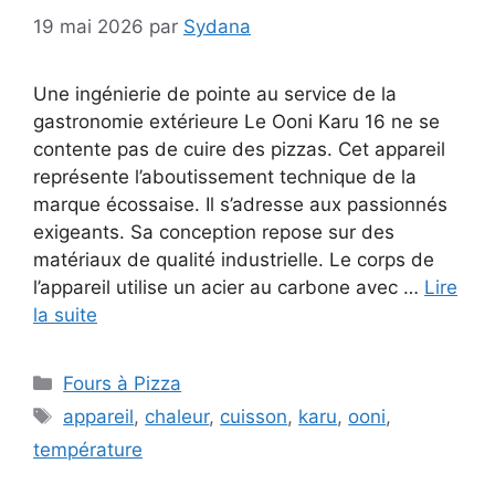
19 mai 2026
par
Sydana
Une ingénierie de pointe au service de la
gastronomie extérieure Le Ooni Karu 16 ne se
contente pas de cuire des pizzas. Cet appareil
représente l’aboutissement technique de la
marque écossaise. Il s’adresse aux passionnés
exigeants. Sa conception repose sur des
matériaux de qualité industrielle. Le corps de
l’appareil utilise un acier au carbone avec …
Lire
la suite
Catégories
Fours à Pizza
Étiquettes
appareil
,
chaleur
,
cuisson
,
karu
,
ooni
,
température