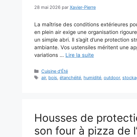
28 mai 2026
par
Xavier-Pierre
La maîtrise des conditions extérieures pou
en plein air exige une organisation rigo
un simple abri. Il s’agit d’une protection s
ambiante. Vos ustensiles méritent une ap
variations …
Lire la suite
Catégories
Cuisine d'Été
Étiquettes
air
,
bois
,
étanchéité
,
humidité
,
outdoor
,
stocka
Housses de protecti
son four à pizza de l