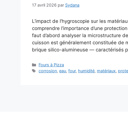
17 avril 2026
par
Sydana
L’impact de l’hygroscopie sur les matéria
comprendre l’importance d’une protection 
faut d’abord analyser la microstructure 
cuisson est généralement constituée de ma
brique silico-alumineuse — caractérisés 
Catégories
Fours à Pizza
Étiquettes
corrosion
,
eau
,
four
,
humidité
,
matériaux
,
prote