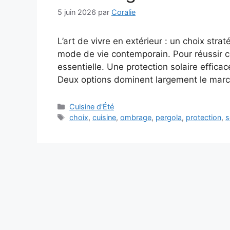
5 juin 2026
par
Coralie
L’art de vivre en extérieur : un choix stra
mode de vie contemporain. Pour réussir c
essentielle. Une protection solaire efficac
Deux options dominent largement le march
Catégories
Cuisine d'Été
Étiquettes
choix
,
cuisine
,
ombrage
,
pergola
,
protection
,
s