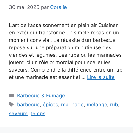
30 mai 2026
par
Coralie
L’art de l’assaisonnement en plein air Cuisiner
en extérieur transforme un simple repas en un
moment convivial. La réussite d’un barbecue
repose sur une préparation minutieuse des
viandes et légumes. Les rubs ou les marinades
jouent ici un rôle primordial pour sceller les
saveurs. Comprendre la différence entre un rub
et une marinade est essentiel …
Lire la suite
Catégories
Barbecue & Fumage
Étiquettes
barbecue
,
épices
,
marinade
,
mélange
,
rub
,
saveurs
,
temps