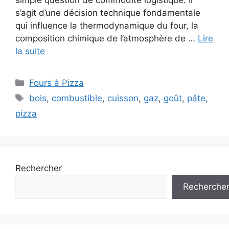
simple question de commodité logistique. Il
s’agit d’une décision technique fondamentale
qui influence la thermodynamique du four, la
composition chimique de l’atmosphère de …
Lire
la suite
Catégories
Fours à Pizza
Étiquettes
bois
,
combustible
,
cuisson
,
gaz
,
goût
,
pâte
,
pizza
Rechercher
Recherche