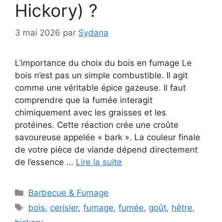
Hickory) ?
3 mai 2026
par
Sydana
L’importance du choix du bois en fumage Le
bois n’est pas un simple combustible. Il agit
comme une véritable épice gazeuse. Il faut
comprendre que la fumée interagit
chimiquement avec les graisses et les
protéines. Cette réaction crée une croûte
savoureuse appelée « bark ». La couleur finale
de votre pièce de viande dépend directement
de l’essence …
Lire la suite
Catégories
Barbecue & Fumage
Étiquettes
bois
,
cerisier
,
fumage
,
fumée
,
goût
,
hêtre
,