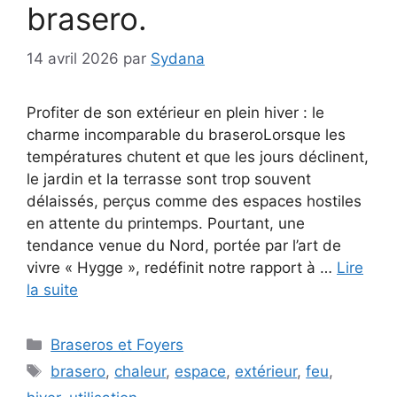
brasero.
14 avril 2026
par
Sydana
Profiter de son extérieur en plein hiver : le
charme incomparable du braseroLorsque les
températures chutent et que les jours déclinent,
le jardin et la terrasse sont trop souvent
délaissés, perçus comme des espaces hostiles
en attente du printemps. Pourtant, une
tendance venue du Nord, portée par l’art de
vivre « Hygge », redéfinit notre rapport à …
Lire
la suite
Catégories
Braseros et Foyers
Étiquettes
brasero
,
chaleur
,
espace
,
extérieur
,
feu
,