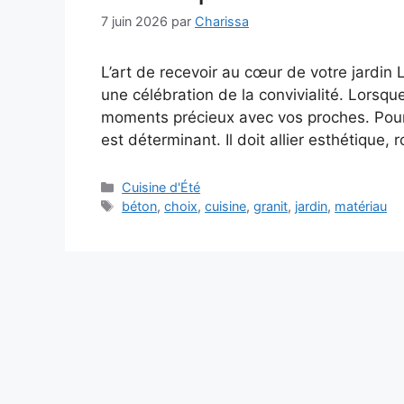
7 juin 2026
par
Charissa
L’art de recevoir au cœur de votre jardin 
une célébration de la convivialité. Lorsque 
moments précieux avec vos proches. Pour r
est déterminant. Il doit allier esthétique,
Catégories
Cuisine d'Été
Étiquettes
béton
,
choix
,
cuisine
,
granit
,
jardin
,
matériau